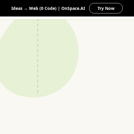
MEIN
Ideas → Web (0 Code) | OnSpace.AI
Try Now
NATURGARTEN