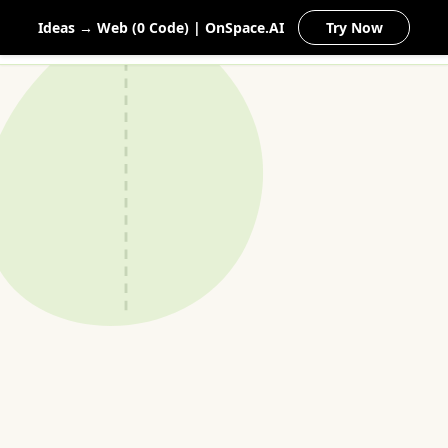
MEIN
Ideas → Web (0 Code) | OnSpace.AI
Try Now
NATURGARTEN