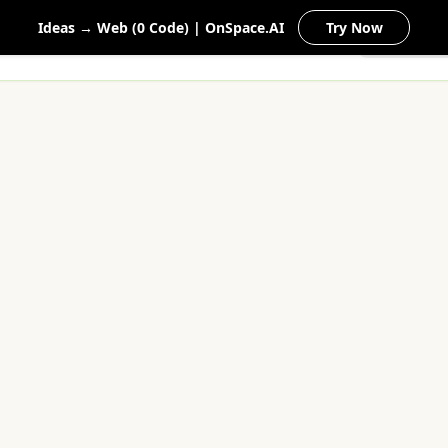
Ideas → Web (0 Code) | OnSpace.AI
Try Now
Startseite
Gartenteile