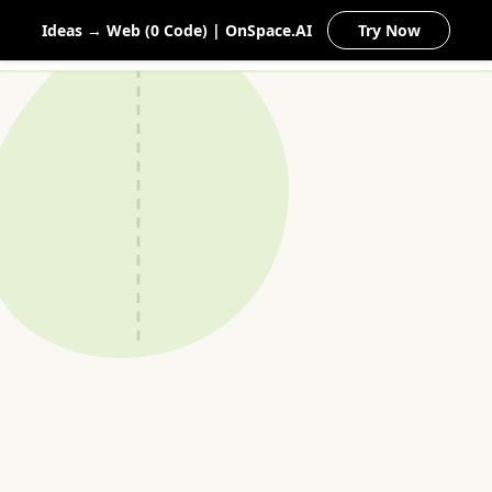
MEIN
Ideas → Web (0 Code) | OnSpace.AI
Try Now
NATURGARTEN