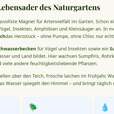
Lebensader des Naturgartens
svollste Magnet für Artenvielfalt im Garten. Schon ei
ögel, Insekten, Amphibien und Kleinsäuger an. In 
ich
das Herzstück – ohne Pumpe, ohne Chlor, nur echt
chwasserbecken
für Vögel und Insekten sowie ein
S
ser und Land bildet. Hier wachsen Sumpfiris, Rohrk
 viele andere feuchtigkeitsliebende Pflanzen.
len über den Teich, Frösche laichen im Frühjahr, Wa
Das Wasser spiegelt den Himmel – und bringt täglic
🪲
💧