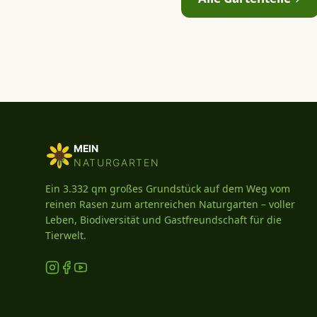
MEIN
NATURGARTEN
Ein 3.332 qm großes Grundstück auf dem Weg vom
reinen Rasen zum artenreichen Naturgarten – voller
Leben, Biodiversität und Gastfreundschaft für die
Tierwelt.