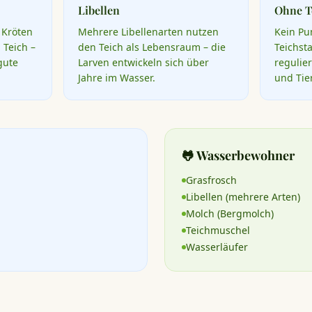
Libellen
Ohne T
 Kröten
Mehrere Libellenarten nutzen
Kein Pu
 Teich –
den Teich als Lebensraum – die
Teichst
gute
Larven entwickeln sich über
regulie
Jahre im Wasser.
und Tier
🐸 Wasserbewohner
Grasfrosch
Libellen (mehrere Arten)
Molch (Bergmolch)
Teichmuschel
Wasserläufer