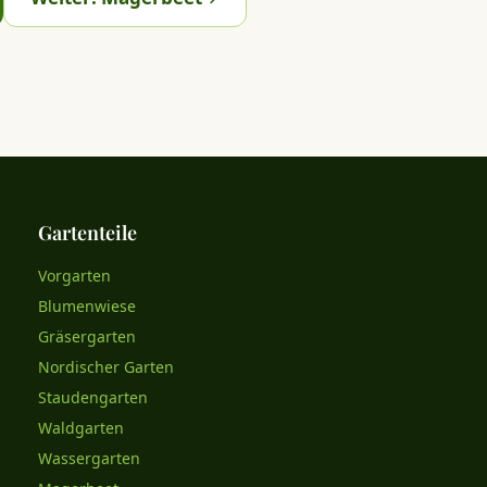
Gartenteile
Vorgarten
Blumenwiese
Gräsergarten
Nordischer Garten
Staudengarten
Waldgarten
Wassergarten