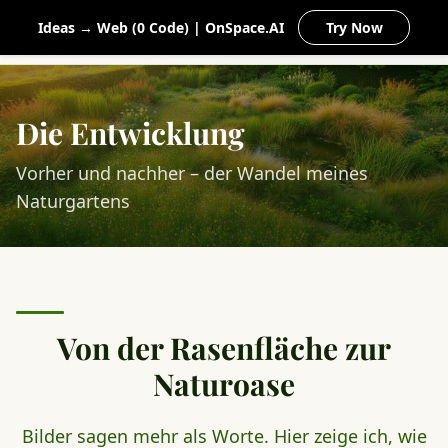
MEIN
Ideas → Web (0 Code) | OnSpace.AI
Try Now
NATURGARTEN
Die Entwicklung
Vorher und nachher – der Wandel meines
Naturgartens
Von der Rasenfläche zur
Naturoase
Bilder sagen mehr als Worte. Hier zeige ich, wie