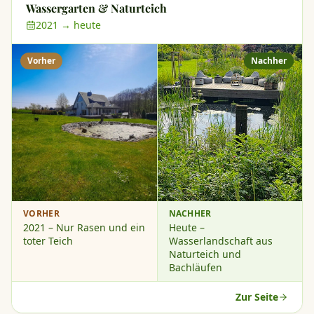
Wassergarten & Naturteich
2021 → heute
Vorher
Nachher
VORHER
NACHHER
2021 – Nur Rasen und ein
Heute –
toter Teich
Wasserlandschaft aus
Naturteich und
Bachläufen
Zur Seite